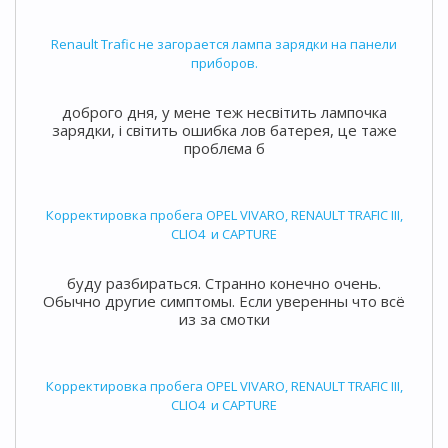
Renault Trafic не загорается лампа зарядки на панели
приборов.
доброго дня, у мене теж несвітить лампочка
зарядки, і світить ошибка лов батерея, це таже
проблєма б
Корректировка пробега OPEL VIVARO, RENAULT TRAFIC III,
CLIO4 и CAPTURE
буду разбираться. Странно конечно очень.
Обычно другие симптомы. Если уверенны что всё
из за смотки
Корректировка пробега OPEL VIVARO, RENAULT TRAFIC III,
CLIO4 и CAPTURE