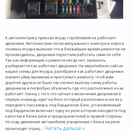
К автоэлектрику приехал ягуар с проблемой не работают
дворники. Автоэлектрик после визуального осмотра и опроса
хозяина ягуара выяснил что в ближайшее время ремонтов не
производилось, дворники перестали работать сами по себе.
Так как информации о ремонте негде нет, пришлось
разбирается как работают дворники. На европейских сайтах
нашел схемы для ягуара, разобрался как работают дворники
(заняло уйму времени) и преступил к ремонту. Чтоб вам
дорогие друзья не было так сложно выложу схему работы
дворников и попробую объяснить где что расположено и как
работает. Начну с того что сигнал о включении дворников в
первую очередь идет на блок который расположен в ногах у
переднего пассажира, под бардачком. Блок, установленный
под бардачком включает одну из реле которая находится под
капотом в блоке реле и предохранителей (с правой стороны
по ходу движения автомобиля) управление с блока на реле
Читать дальше »
происходит отриц
...