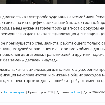
я диагностика электрооборудования автомобилей Renau
ектрике, но и специфических знаний по электронной ар
трим, зачем нужен автоэлектрик-диагност с фокусом на
преимущества дает такая специализация для владельцев
ое преимущество специалиста, работающего только с R
оники, модулей управления и алгоритмов обмена данны
управления двигателем, трансмиссией и другими подсис
 и без замены деталей «наугад».
лезна такая специализация для клиентов: ускорение про
фикация неисправностей и снижение общих расходов на
ть, что некоторые кодовые ошибки требуют именно о
я:
Автоэлектрик
|
Просмотров:
258
|
Добавил:
admin
|
Дата:
2026-03-