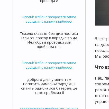
провода и
Renault Trafic не загорается лампа
зарядки на панели приборов.
Тяжело сказать без диагностики.
Если генератор в порядке то да.
Электр
Или обрыв проводки или
на дор
проблема с па
неболь
Мы рас
Renault Trafic не загорается лампа
Что в
зарядки на панели приборов.
Наш па
доброго дня, у мене теж
несвітить лампочка зарядки, і
соврем
світить ошибка лов батерея, це
ремонт
таже проблєма б
штатно
управл
Корректировка пробега OPEL VIVARO,