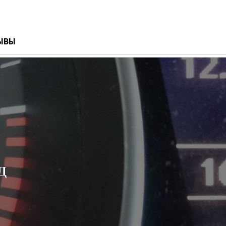
ЫВЫ
д