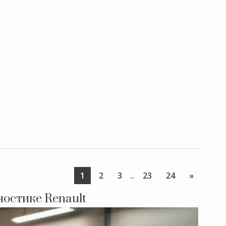
1
2
3
...
23
24
»
остике Renault