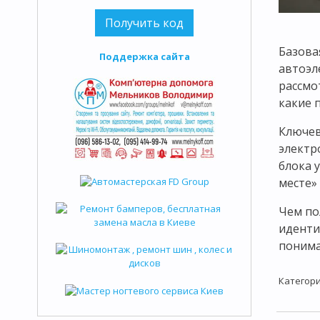
Базова
Поддержка сайта
автоэл
рассмо
какие 
Ключев
электр
блока 
месте»
Чем по
иденти
понима
Категори