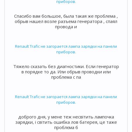
приборов.
Спасибо вам большое, была такая же проблема ,
обрыв нашел возле разъема генератора , спаял
провода и
Renault Trafic не загорается лампа зарядки на панели
приборов.
Тяжело сказать без диагностики. Если генератор
в порядке то да. Или обрыв проводки или
проблема с па
Renault Trafic не загорается лампа зарядки на панели
приборов.
доброго дня, у мене теж несвітить лампочка
зарядки, і світить ошибка лов батерея, це таже
проблєма б