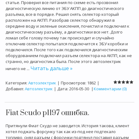
статье. Проверил все питания по схеме есть прозвонил
диагностическую линию от ЭБУ АКПП до диагностического
разъёма, все в порядке. Решил снять селектор который
расположен на АКПП. Разобрав селектор обнаружил в
середине воду и зеленые окисления, почистил и подключил к
диагностическому разъёму, а диагностики все нет. Долго
ломал себе голову почему так происходит и случайно
отключив селектор попытался подключится к ЭБУ коробки и
подключился. После того как подключился диагностическим
оборудованием подключил разъем селектора на АКПП, как не
странно, но диагностика была. После этого автоэлектрик
Читать дальше »
ничего не
...
Категория:
Автоэлектрик
|
Просмотров:
1862
|
Добавил:
Автоэлектрик
|
Дата:
2016-05-30
|
Комментарии (0)
Fiat Scudo p1197 ошибка.
Притянули Фиат Скудо не заводится. История такова, клиент
хотел поджать форсунку так как из-под нее подтекало
топливо, снял разъем с форсунки подтянул поставил разъем