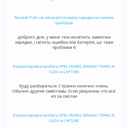
Renault Trafic не загорается лампа зарядки на панели
приборов.
доброго дня, у мене теж несвітить лампочка
зарядки, і світить ошибка лов батерея, це таже
проблєма б
Корректировка пробега OPEL VIVARO, RENAULT TRAFIC III,
CLIO4 и CAPTURE
буду разбираться. Странно конечно очень.
Обычно другие симптомы. Если уверенны что всё
из за смотки
Корректировка пробега OPEL VIVARO, RENAULT TRAFIC III,
CLIO4 и CAPTURE