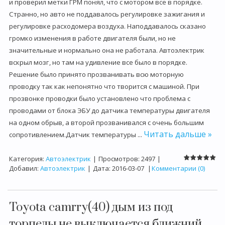
и проверил метки ГРМ понял, что с мотором все в порядке.
Странно, но авто не поддавалось регулировке зажигания и
регулировке расходомера воздуха. Наподдавалось сказано
громко изменения в работе двигателя были, но не
значительные и нормально она не работала. Автоэлектрик
вскрыл мозг, но там на удивление все было в порядке.
Решение было принято прозванивать всю моторную
проводку так как непонятно что творится с машиной. При
прозвонке проводки было установлено что проблема с
проводами от блока ЭБУ до датчика температуры двигателя
на одном обрыв, а второй прозванивался с очень большим
Читать дальше »
сопротивлением.Датчик температуры
...
Категория:
Автоэлектрик
|
Просмотров:
2497
|
Добавил:
Автоэлектрик
|
Дата:
2016-03-07
|
Комментарии (0)
Toyota camrry(40) дым из под
торпеды,не выключается ближний