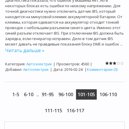
Диагностика показала, что ошибок у машины нет, но в
некоторых блоках есть ошибки по низкому напряжению. Для
точной диагностики нужно отключить датчик
IBS
, который
находится на минусовой клемме аккумуляторной батареи. От
клеммы, которая одевается на аккумулятор отходит тонкий
проводок с небольшим разъемом синего цвета. Именно этот
синий разъем отключает
IBS
. При отключении
IBS
должна быть
зарядка, если генератор исправен. Дело в том датчик
IBS
может давать не правдивые показания блоку
DME
и ошибок
...
Читать дальше »
Категория:
Автоэлектрик
|
Просмотров:
4560
|
Добавил:
Автоэлектрик
|
Дата:
2016-02-24
|
Комментарии (0)
1-5
6-10
...
91-95
96-100
101-105
106-110
111-115
116-117