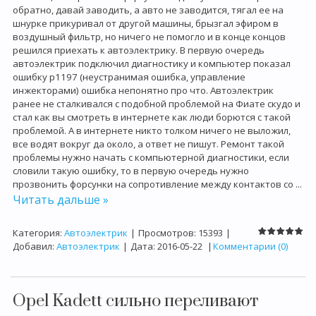
обратно, давай заводить, а авто не заводится, тягал ее на
шнурке прикуривал от другой машины, брызгал эфиром в
воздушный фильтр, но ничего не помогло и в конце концов
решился приехать к автоэлектрику. В первую очередь
автоэлектрик подключил диагностику и компьютер показал
ошибку
p
1197 (неустранимая ошибка, управление
инжекторами) ошибка непонятно про что. Автоэлектрик
ранее не сталкивался с подобной проблемой на Фиате скудо и
стал как вы смотреть в интернете как люди борются с такой
проблемой. А в интернете никто толком ничего не выложил,
все водят вокруг да около, а ответ не пишут. Ремонт такой
проблемы нужно начать с компьютерной диагностики, если
словили такую ошибку, то в первую очередь нужно
прозвонить форсунки на сопротивление между контактов со
...
Читать дальше »
Категория:
Автоэлектрик
|
Просмотров:
15393
|
Добавил:
Автоэлектрик
|
Дата:
2016-05-22
|
Комментарии (0)
Opel Kadett сильно переливают